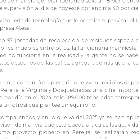
abo de manera general, logrando solo un 8 por ciento
e supervisión al día de hoy esté por encima 40 por ci
úsqueda de tecnología que le permita supervisar el 1
mpresa Atesa.
abo 97 jornadas de recolección de residuos especial
ones, muebles entre otros, la funcionaria manifiesta q
o no funciona en la realidad y la gente no se hace
stos desechos de las calles, agrega además que la c
es.
 gerente comentó en plenaria que 24 municipios depos
ereira la Virginia y Dosquebradas; una cifra importa
o por día en el 2024, solo 189.000 toneladas correspo
 un otrosí que plantee un equilibrio.
 comparendos, y en lo que va del 2025 ya se han apli
visor, de manera que este pueda articulas las activid
omo proyecto pionero en Pereira, se realizarán rec