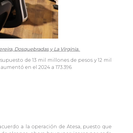
ereira, Dosquebradas y La Virginia.
upuesto de 13 mil millones de pesos y 12 mil
se aumentó en el 2024 a 173.396.
acuerdo a la operación de Atesa, puesto que