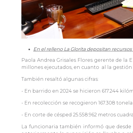
En el relleno La Glorita depositan recursos
Paola Andrea Grisales Flores gerente de la 
millones ejecutados, en cuanto al la gestión 
También resaltó algunas cifras:
- En barrido en 2024 se hicieron 617.244 kiló
- ⁠En recolección se recogieron 167.308 tonel
- ⁠En corte de césped 25.558.962 metros cuadr
La funcionaria también informó que desde e