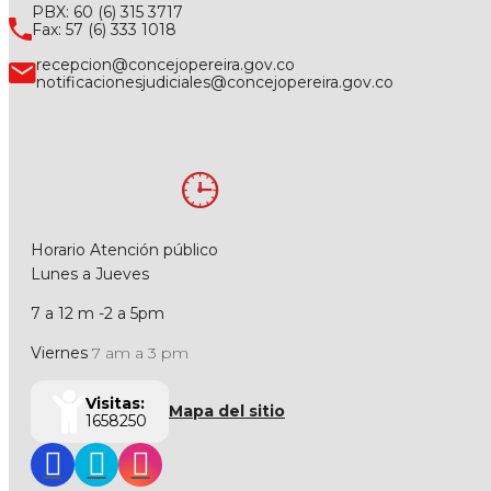
PBX: 60 (6) 315 3717
Fax: 57 (6) 333 1018
recepcion@concejopereira.gov.co
notificacionesjudiciales@concejopereira.gov.co
Horario Atención público
Lunes a Jueves
7 a 12 m -2 a 5pm
Viernes
7 am a 3 pm
Visitas:
Mapa del sitio
1658250