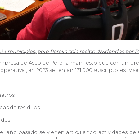
 24 municipios, pero Pereira solo recibe dividendos por P
Empresa de Aseo de Pereira manifestó que con un pres
operativa , en 2023 se tenían 171.000 suscriptores, y 
metros.
adas de residuos.
ados.
l año pasado se vienen articulando actividades de 