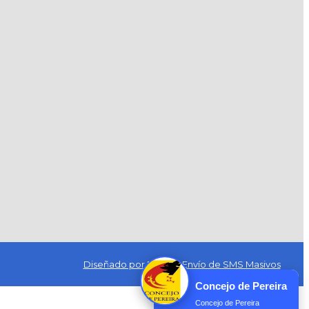
Diseñado por Exus™
|
Envío de SMS Masivos