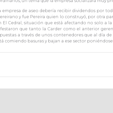
 ordinarios, un tema que la empresa socializará muy p
la empresa de aseo debería recibir dividendos por to
s pereirano y fue Pereira quien lo construyó, por otra
n El Cedral, situación que está afectando no solo a 
nifestaron que tanto la Carder como el anterior gere
uestas a través de unos contenedores que al día de
está comiendo basuras y bajan a ese sector poniéndose