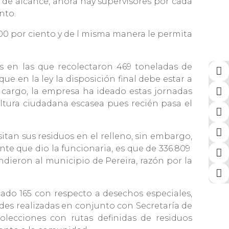
 de alcance, ahora hay supervisores por cada
ento.
00 por ciento y de l misma manera le permita
es en las que recolectaron 469 toneladas de
ue en la ley la disposición final debe estar a
 cargo, la empresa ha ideado estas jornadas
ultura ciudadana escasea pues recién pasa el
itan sus residuos en el relleno, sin embargo,
nte que dio la funcionaria, es que de 336.809
ndieron al municipio de Pereira, razón por la
cado 165 con respecto a desechos especiales,
ades realizadas en conjunto con Secretaría de
olecciones con rutas definidas de residuos