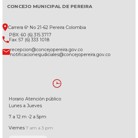
CONCEJO MUNICIPAL DE PEREIRA
Carrera 6ª No 21-62 Pereira Colombia
PBX: 60 (6) 315 3717
Fax: 57 (6) 333 1018
recepcion@concejopereira.gov.co
notificacionesjudiciales@concejopereira.gov.co
Horario Atención público
Lunes a Jueves
7 a 12 m -2 a 5pm
Viernes
7 am a 3 pm