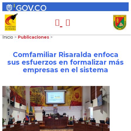
Inicio
>
Publicaciones
>
Comfamiliar Risaralda enfoca
sus esfuerzos en formalizar más
empresas en el sistema