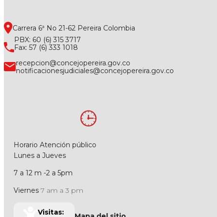
Carrera 6ª No 21-62 Pereira Colombia
PBX: 60 (6) 315 3717
Fax: 57 (6) 333 1018
recepcion@concejopereira.gov.co
notificacionesjudiciales@concejopereira.gov.co
Horario Atención público
Lunes a Jueves
7 a 12 m -2 a 5pm
Viernes
7 am a 3 pm
Visitas:
Mapa del sitio