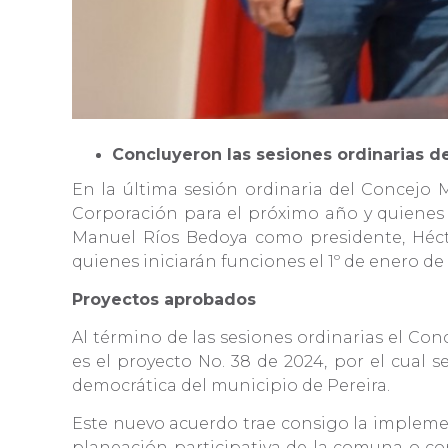
Concluyeron las sesiones ordinarias d
En la última sesión ordinaria del Concejo 
Corporación para el próximo año y quienes 
Manuel Ríos Bedoya como presidente, Hécto
quienes iniciarán funciones el 1º de enero de
Proyectos aprobados
Al término de las sesiones ordinarias el Con
es el proyecto No. 38 de 2024, por el cual 
democrática del municipio de Pereira.
Este nuevo acuerdo trae consigo la impleme
planeación participativa de la comuna o cor