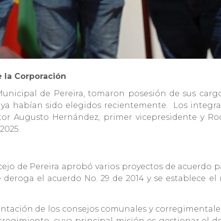
e la Corporación
Municipal de Pereira, tomaron posesión de sus cargos
ya habían sido elegidos recientemente. Los integra
r Augusto Hernández, primer vicepresidente y Rod
 2025.
cejo de Pereira aprobó varios proyectos de acuerdo pa
se deroga el acuerdo No. 29 de 2014 y se establece el
ntación de los consejos comunales y corregimentales
regimiento, cuya principal misión es gestionar el de