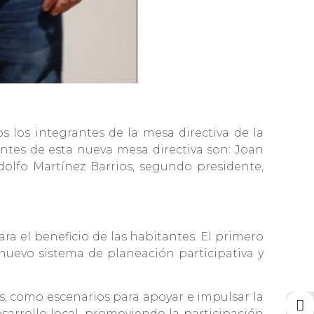
 los integrantes de la mesa directiva de la
ntes de esta nueva mesa directiva son: Joan
olfo Martínez Barrios, segundo presidente,
ra el beneficio de las habitantes. El primero
 nuevo sistema de planeación participativa y
, como escenarios para apoyar e impulsar la
sarrollo local, promoviendo la participación