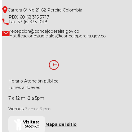
Carrera 6ª No 21-62 Pereira Colombia
PBX: 60 (6) 315 3717
Fax: 57 (6) 333 1018
recepcion@concejopereira.gov.co
notificacionesjudiciales@concejopereira.gov.co
Horario Atención público
Lunes a Jueves
7 a 12 m -2 a 5pm
Viernes
7 am a 3 pm
Visitas:
Mapa del sitio
1658250