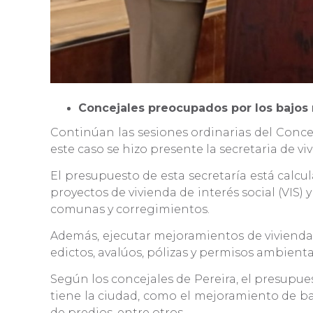
Concejales preocupados por los bajos
Continúan las sesiones ordinarias del Concej
este caso se hizo presente la secretaria de 
El presupuesto de esta secretaría está calcu
proyectos de vivienda de interés social (VIS) 
comunas y corregimientos.
Además, ejecutar mejoramientos de vivienda en
edictos, avalúos, pólizas y permisos ambienta
Según los concejales de Pereira, el presupu
tiene la ciudad, como el mejoramiento de barri
de predios, entre otros.