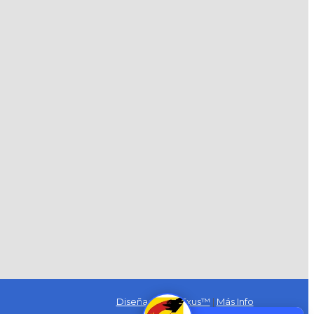
Diseñado por Exus™
|
Más Info