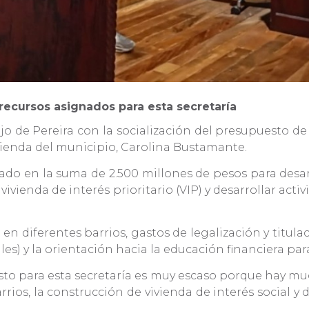
 recursos asignados para esta secretaría
o de Pereira con la socialización del presupuesto de c
vivienda del municipio, Carolina Bustamante.
lado en la suma de 2.500 millones de pesos para desa
y vivienda de interés prioritario (VIP) y desarrollar ac
 diferentes barrios, gastos de legalización y titulaci
les) y la orientación hacia la educación financiera pa
esto para esta secretaría es muy escaso porque hay m
os, la construcción de vivienda de interés social y de