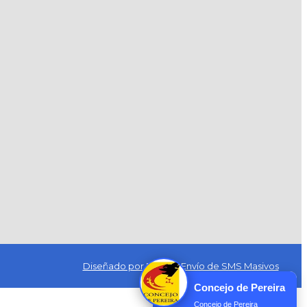
Diseñado por Exus™
|
Envío de SMS Masivos