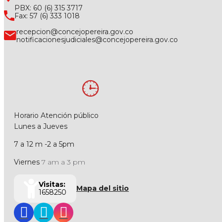
PBX: 60 (6) 315 3717
Fax: 57 (6) 333 1018
recepcion@concejopereira.gov.co
notificacionesjudiciales@concejopereira.gov.co
Horario Atención público
Lunes a Jueves
7 a 12 m -2 a 5pm
Viernes
7 am a 3 pm
Visitas:
Mapa del sitio
1658250