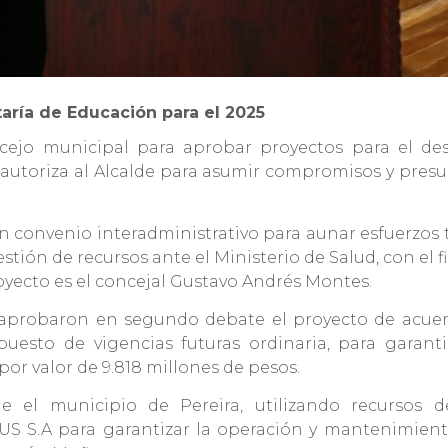
aría de Educación para el 2025
cejo municipal para aprobar proyectos para el des
e autoriza al Alcalde para asumir compromisos y presu
n convenio interadministrativo para aunar esfuerzos té
ión de recursos ante el Ministerio de Salud, con el fi
royecto es el concejal Gustavo Andrés Montes.
 aprobaron en segundo debate el proyecto de acuerd
esto de vigencias futuras ordinaria, para garant
or valor de 9.818 millones de pesos.
 el municipio de Pereira, utilizando recursos de
US S.A para garantizar la operación y mantenimien