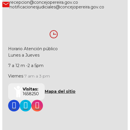
recepcion@concejopereira.gov.co
notificacionesjudiciales@concejopereira.gov.co
Horario Atención público
Lunes a Jueves
7 a 12 m -2 a 5pm
Viernes
7 am a 3 pm
Visitas:
Mapa del sitio
1658250