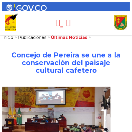
Inicio
>
Publicaciones
>
Últimas Noticias
>
Concejo de Pereira se une a la
conservación del paisaje
cultural cafetero