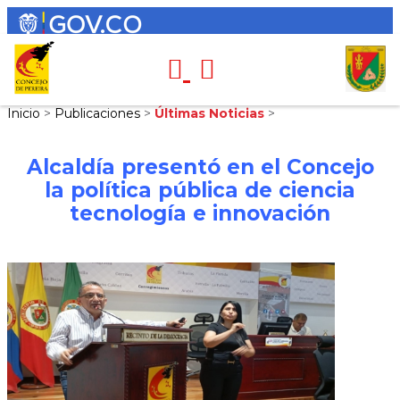
Inicio
>
Publicaciones
>
Últimas Noticias
>
Alcaldía presentó en el Concejo
la política pública de ciencia
tecnología e innovación