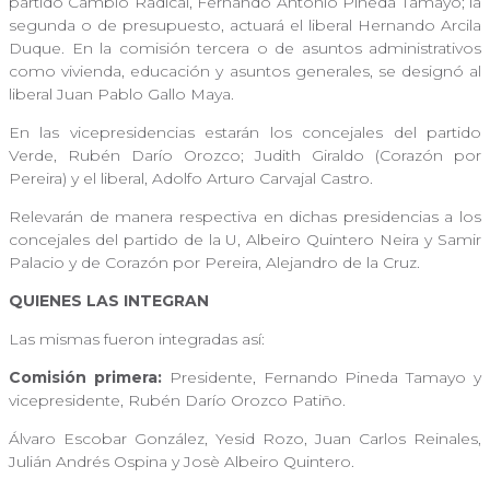
partido Cambio Radical, Fernando Antonio Pineda Tamayo; la
segunda o de presupuesto, actuará el liberal Hernando Arcila
Duque. En la comisión tercera o de asuntos administrativos
como vivienda, educación y asuntos generales, se designó al
liberal Juan Pablo Gallo Maya.
En las vicepresidencias estarán los concejales del partido
Verde, Rubén Darío Orozco; Judith Giraldo (Corazón por
Pereira) y el liberal, Adolfo Arturo Carvajal Castro.
Relevarán de manera respectiva en dichas presidencias a los
concejales del partido de la U, Albeiro Quintero Neira y Samir
Palacio y de Corazón por Pereira, Alejandro de la Cruz.
QUIENES LAS INTEGRAN
Las mismas fueron integradas así:
Comisión primera:
Presidente, Fernando Pineda Tamayo y
vicepresidente, Rubén Darío Orozco Patiño.
Álvaro Escobar González, Yesid Rozo, Juan Carlos Reinales,
Julián Andrés Ospina y Josè Albeiro Quintero.