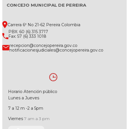
CONCEJO MUNICIPAL DE PEREIRA
Carrera 6ª No 21-62 Pereira Colombia
PBX: 60 (6) 315 3717
Fax: 57 (6) 333 1018
recepcion@concejopereira.gov.co
notificacionesjudiciales@concejopereira.gov.co
Horario Atención público
Lunes a Jueves
7 a 12 m -2 a 5pm
Viernes
7 am a 3 pm