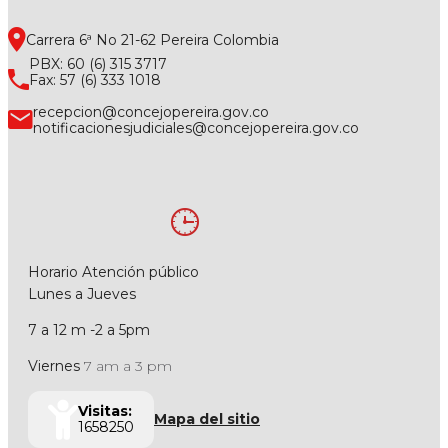
Carrera 6ª No 21-62 Pereira Colombia
PBX: 60 (6) 315 3717
Fax: 57 (6) 333 1018
recepcion@concejopereira.gov.co
notificacionesjudiciales@concejopereira.gov.co
Horario Atención público
Lunes a Jueves
7 a 12 m -2 a 5pm
Viernes
7 am a 3 pm
Visitas:
Mapa del sitio
1658250