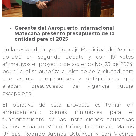
Gerente del Aeropuerto Internacional
Matecaña presentó presupuesto de la
entidad para el 2025
En la sesión de hoy el Concejo Municipal de Pereira
aprobó en segundo debate y con 19 votos
afirmativos el proyecto de acuerdo No. 25 de 2024,
por el cual se autoriza al Alcalde de la ciudad para
que asuma compromisos y obligaciones que
afectan presupuesto de vigencia futura
excepcional.
El objetivo de este proyecto es tomar en
arrendamiento bienes inmuebles para el
funcionamiento de las instituciones educativas
Carlos Eduardo Vasco Uribe, Lestonnac, Manos
Unidas, Rodrigo Arenas Betancur y San Vicente