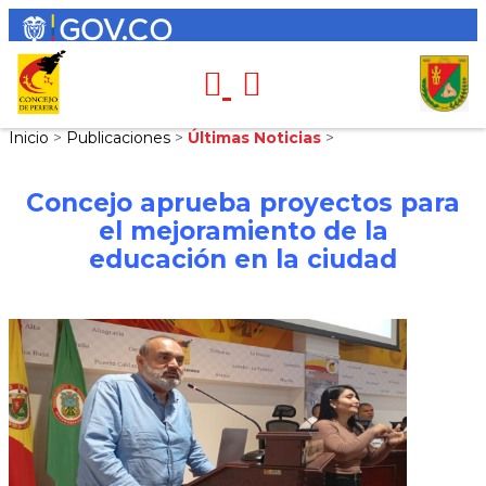
Inicio
>
Publicaciones
>
Últimas Noticias
>
Concejo aprueba proyectos para
el mejoramiento de la
educación en la ciudad