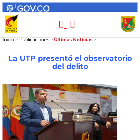
Inicio
>
Publicaciones
>
Últimas Noticias
>
La UTP presentó el observatorio
del delito