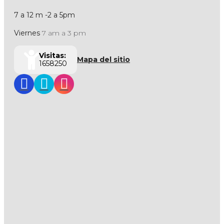
7 a 12 m -2 a 5pm
Viernes
7 am a 3 pm
Visitas:
Mapa del sitio
1658250