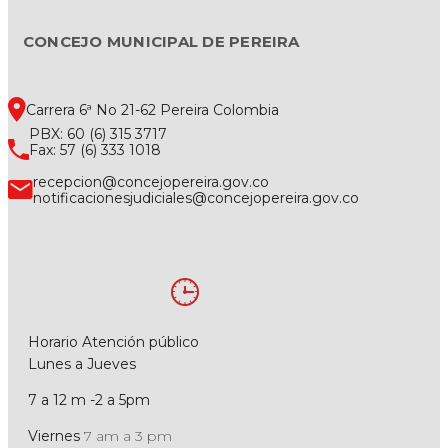
CONCEJO MUNICIPAL DE PEREIRA
Carrera 6ª No 21-62 Pereira Colombia
PBX: 60 (6) 315 3717
Fax: 57 (6) 333 1018
recepcion@concejopereira.gov.co
notificacionesjudiciales@concejopereira.gov.co
Horario Atención público
Lunes a Jueves
7 a 12 m -2 a 5pm
Viernes
7 am a 3 pm