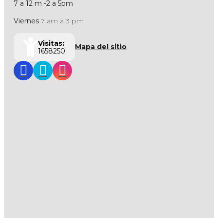
7 a 12 m -2 a 5pm
Viernes
7 am a 3 pm
Visitas:
Mapa del sitio
1658250