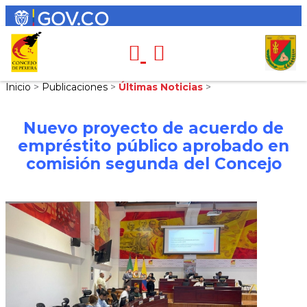
Inicio
>
Publicaciones
>
Últimas Noticias
>
Nuevo proyecto de acuerdo de
empréstito público aprobado en
comisión segunda del Concejo