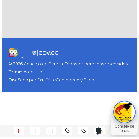
© 2026 Concejo de Pereira. Todos los derechos reservados.
Términos de Uso
Diseñado por Exus™
|
eCommerce y Pagos
+
-