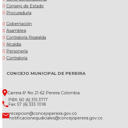
Consejo de Estado
Procuraduría
Gobernación
Asamblea
Contraloría Risaralda
Alcaldía
Personería
Contraloría
CONCEJO MUNICIPAL DE PEREIRA
Carrera 6ª No 21-62 Pereira Colombia
PBX: 60 (6) 315 3717
Fax: 57 (6) 333 1018
recepcion@concejopereira.gov.co
notificacionesjudiciales@concejopereira.gov.co