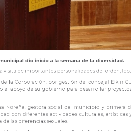
 municipal dio inicio a la semana de la diversidad
a visita de importantes personalidades del orden, loca
 de la Corporación, por gestión del concejal Elkin G
o el
apoyo
de su gobierno para desarrollar proyectos 
ma Noreña, gestora social del municipio y primera d
dad con diferentes actividades culturales, artísticas
 de las diferencias sexuales.