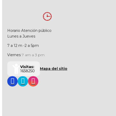
Horario Atención público
Lunes a Jueves
7 a 12 m -2 a 5pm
Viernes
7 am a 3 pm
Visitas:
Mapa del sitio
1658250