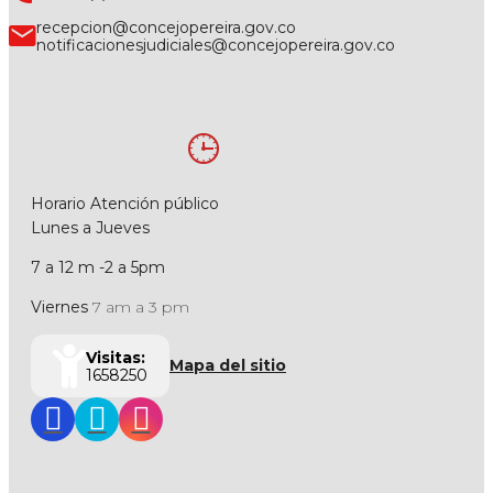
recepcion@concejopereira.gov.co
notificacionesjudiciales@concejopereira.gov.co
Horario Atención público
Lunes a Jueves
7 a 12 m -2 a 5pm
Viernes
7 am a 3 pm
Visitas:
Mapa del sitio
1658250