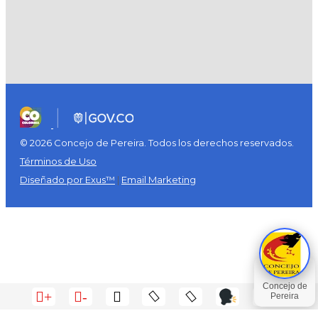
© 2026 Concejo de Pereira. Todos los derechos reservados.
Términos de Uso
Diseñado por Exus™
|
Email Marketing
+
-