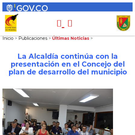
Inicio
>
Publicaciones
>
Últimas Noticias
>
La Alcaldía continúa con la
presentación en el Concejo del
plan de desarrollo del municipio