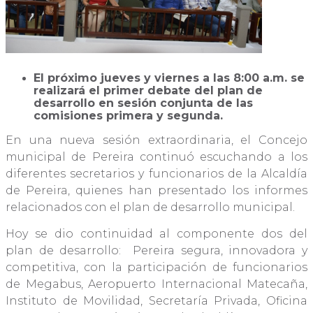
El próximo jueves y viernes a las 8:00 a.m. se
realizará el primer debate del plan de
desarrollo en sesión conjunta de las
comisiones primera y segunda.
En una nueva sesión extraordinaria, el Concejo
municipal de Pereira continuó escuchando a los
diferentes secretarios y funcionarios de la Alcaldía
de Pereira, quienes han presentado los informes
relacionados con el plan de desarrollo municipal.
Hoy se dio continuidad al componente dos del
plan de desarrollo: Pereira segura, innovadora y
competitiva, con la participación de funcionarios
de Megabus, Aeropuerto Internacional Matecaña,
Instituto de Movilidad, Secretaría Privada, Oficina