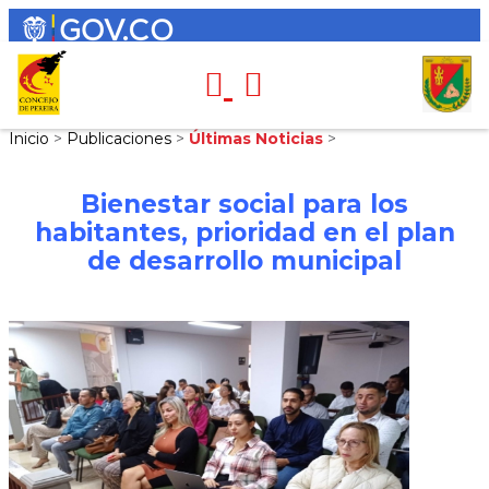
Inicio
>
Publicaciones
>
Últimas Noticias
>
Bienestar social para los
habitantes, prioridad en el plan
de desarrollo municipal