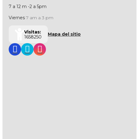
7 a 12 m -2 a 5pm
Viernes
7 am a 3 pm
Visitas:
Mapa del sitio
1658250