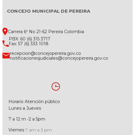
CONCEJO MUNICIPAL DE PEREIRA
Carrera 6ª No 21-62 Pereira Colombia
PBX: 60 (6) 315 3717
Fax: 57 (6) 333 1018
recepcion@concejopereira.gov.co
notificacionesjudiciales@concejopereira.gov.co
Horario Atención público
Lunes a Jueves
7 a 12 m -2 a 5pm
Viernes
7 am a 3 pm