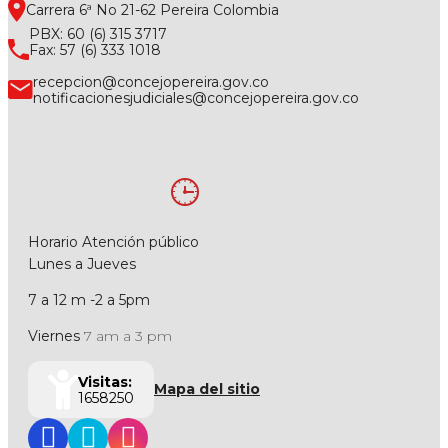
Carrera 6ª No 21-62 Pereira Colombia
PBX: 60 (6) 315 3717
Fax: 57 (6) 333 1018
recepcion@concejopereira.gov.co
notificacionesjudiciales@concejopereira.gov.co
Horario Atención público
Lunes a Jueves
7 a 12 m -2 a 5pm
Viernes
7 am a 3 pm
Visitas:
Mapa del sitio
1658250