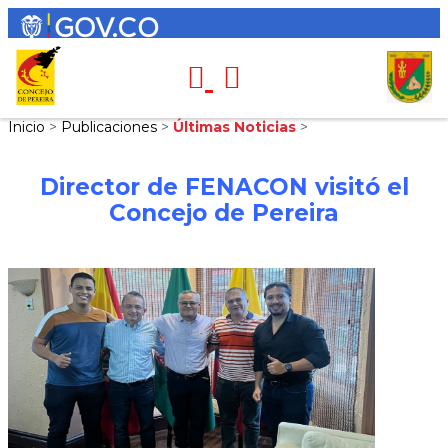
Inicio
>
Publicaciones
>
Últimas Noticias
>
Director de FENACON visitó el
Concejo de Pereira