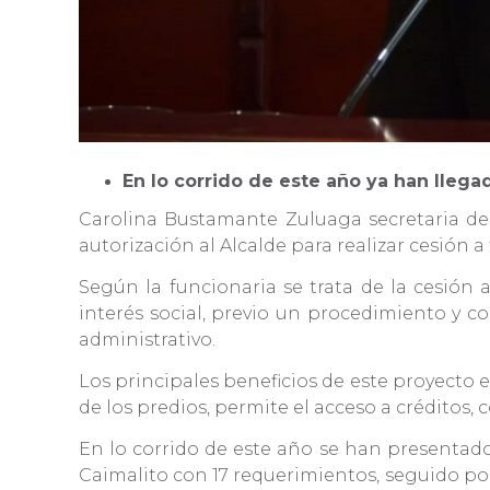
En lo corrido de este año ya han llega
Carolina Bustamante Zuluaga secretaria de 
autorización al Alcalde para realizar cesión a
Según la funcionaria se trata de la cesión 
interés social, previo un procedimiento y co
administrativo.
Los principales beneficios de este proyecto e
de los predios, permite el acceso a créditos,
En lo corrido de este año se han presentado
Caimalito con 17 requerimientos, seguido por