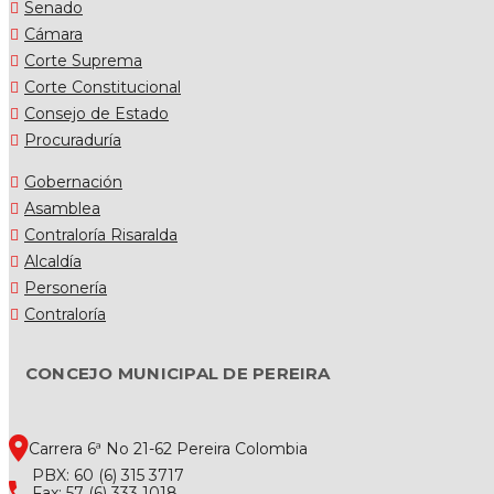
Senado
Cámara
Corte Suprema
Corte Constitucional
Consejo de Estado
Procuraduría
Gobernación
Asamblea
Contraloría Risaralda
Alcaldía
Personería
Contraloría
CONCEJO MUNICIPAL DE PEREIRA
Carrera 6ª No 21-62 Pereira Colombia
PBX: 60 (6) 315 3717
Fax: 57 (6) 333 1018