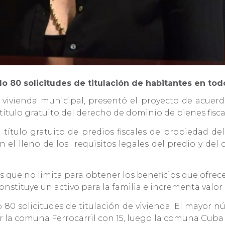
do 80 solicitudes de titulación de habitantes en to
vivienda municipal, presentó el proyecto de acuerd
 título gratuito del derecho de dominio de bienes fisca
a título gratuito de predios fiscales de propiedad d
n el lleno de los requisitos legales del predio y del 
s que no limita para obtener los beneficios que ofrec
 constituye un activo para la familia e incrementa valo
 80 solicitudes de titulación de vivienda. El mayor n
 la comuna Ferrocarril con 15, luego la comuna Cuba co