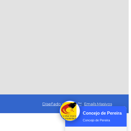
Diseñado por Exus™
|
Emails Masivos