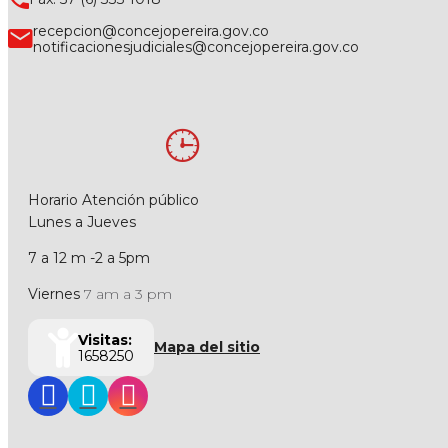
recepcion@concejopereira.gov.co
notificacionesjudiciales@concejopereira.gov.co
Horario Atención público
Lunes a Jueves
7 a 12 m -2 a 5pm
Viernes
7 am a 3 pm
Visitas:
Mapa del sitio
1658250