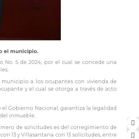
do el municipio.
o No. 5 de 2024, por el cual se concede una
les.
el municipio a los ocupantes con vivienda de
ocupante y el cual se otorga a través de acto
e el Gobierno Nacional, garantiza la legalidad
r del inmueble.
úmero de solicitudes es del corregimiento de
n 13 y Villasantana con 13 solicitudes, entre