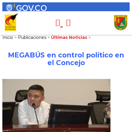
Inicio
>
Publicaciones
>
Últimas Noticias
>
MEGABÚS en control político en
el Concejo