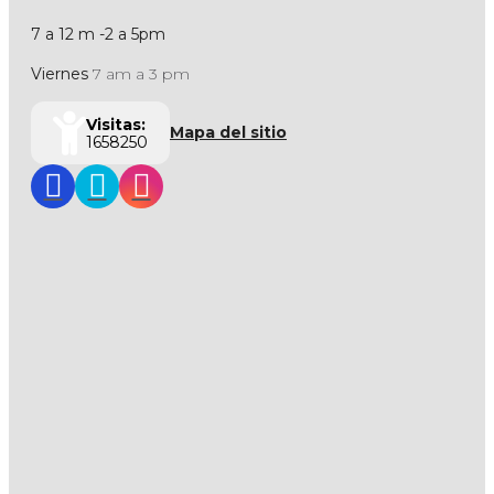
7 a 12 m -2 a 5pm
Viernes
7 am a 3 pm
Visitas:
Mapa del sitio
1658250