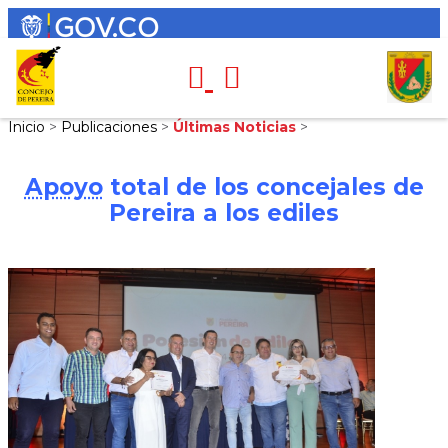
Inicio
>
Publicaciones
>
Últimas Noticias
>
Apoyo
total de los concejales de
Pereira a los ediles