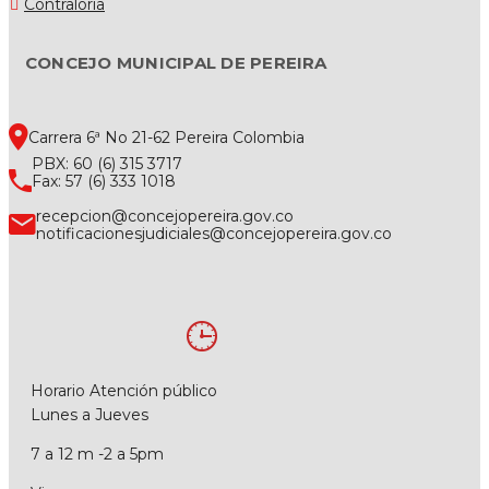
Contraloría
CONCEJO MUNICIPAL DE PEREIRA
Carrera 6ª No 21-62 Pereira Colombia
PBX: 60 (6) 315 3717
Fax: 57 (6) 333 1018
recepcion@concejopereira.gov.co
notificacionesjudiciales@concejopereira.gov.co
Horario Atención público
Lunes a Jueves
7 a 12 m -2 a 5pm