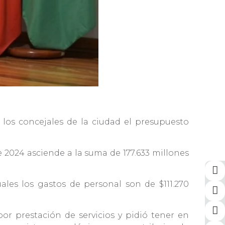
 los concejales de la ciudad el presupuesto
de 2024 asciende a la suma de 177.633 millones
ales los gastos de personal son de $111.270
or prestación de servicios y pidió tener en