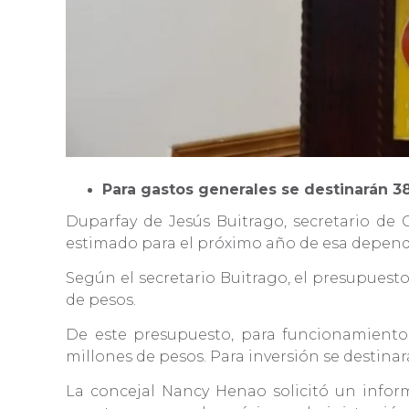
Para gastos generales se destinarán 3
Duparfay de Jesús Buitrago, secretario de 
estimado para el próximo año de esa depen
Según el secretario Buitrago, el presupuesto 
de pesos.
De este presupuesto, para funcionamiento s
millones de pesos. Para inversión se destinar
La concejal Nancy Henao solicitó un inform