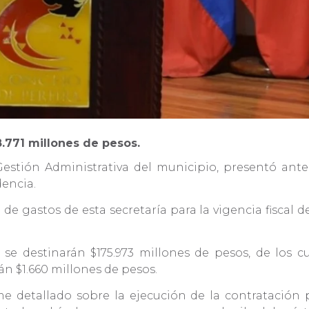
8.771 millones de pesos.
Gestión Administrativa del municipio, presentó ante
dencia.
de gastos de esta secretaría para la vigencia fiscal 
e destinarán $175.973 millones de pesos, de los cu
án $1.660 millones de pesos.
e detallado sobre la ejecución de la contratación p