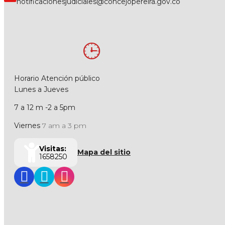
notificacionesjudiciales@concejopereira.gov.co
Horario Atención público
Lunes a Jueves
7 a 12 m -2 a 5pm
Viernes
7 am a 3 pm
Visitas:
Mapa del sitio
1658250