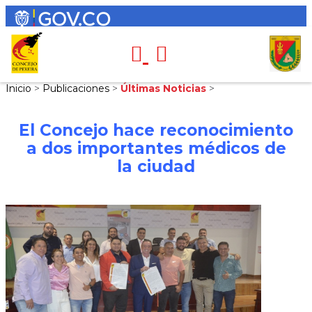
Inicio
>
Publicaciones
>
Últimas Noticias
>
El Concejo hace reconocimiento
a dos importantes médicos de
la ciudad