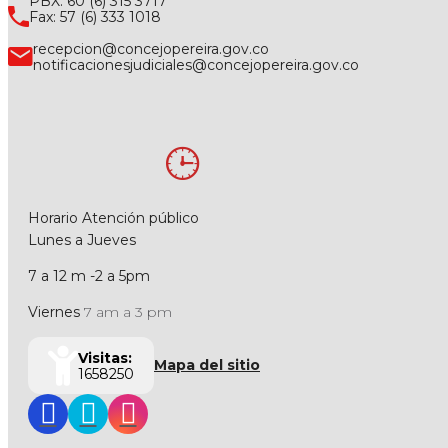
PBX: 60 (6) 315 3717
Fax: 57 (6) 333 1018
recepcion@concejopereira.gov.co
notificacionesjudiciales@concejopereira.gov.co
Horario Atención público
Lunes a Jueves
7 a 12 m -2 a 5pm
Viernes
7 am a 3 pm
Visitas:
Mapa del sitio
1658250