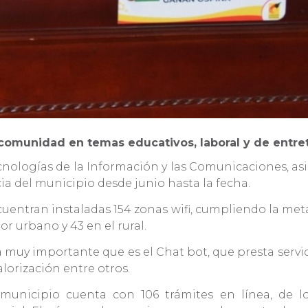
la comunidad en temas educativos, laboral y de entr
cnologías de la Información y las Comunicaciones, asi
a del municipio desde junio hasta la fecha.
cuentran instaladas 154 zonas wifi, cumpliendo la meta
tor urbano y 43 en el rural.
y importante que es el Chat bot, que presta servici
lorización entre otros.
nicipio cuenta con 106 trámites en línea, de lo