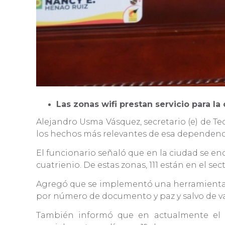
Las zonas wifi prestan servicio para 
Alejandro Usma Vásquez, secretario (e) de Te
los hechos más relevantes de esa dependenci
El funcionario señaló que en la ciudad se en
cuatrienio. De estas zonas, 111 están en el sec
Agregó que se implementó una herramienta mu
por número de documento y paz y salvo de va
También informó que en actualmente el mu