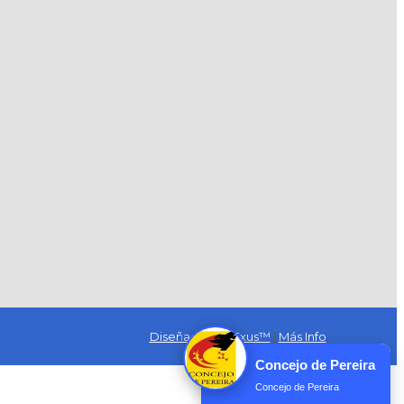
Diseñado por Exus™
|
Más Info