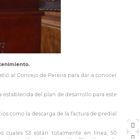
etenimiento.
stió al Concejo de Pereira para dar a conocer
 establecida del plan de desarrollo para este
os como la descarga de la factura de predial
s cuales 53 están totalmente en línea, 50