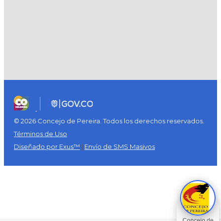
© 2026 Concejo de Pereira. Todos los derechos reservados.
Términos de Uso
Diseñado por Exus™
|
Envío de SMS Masivos