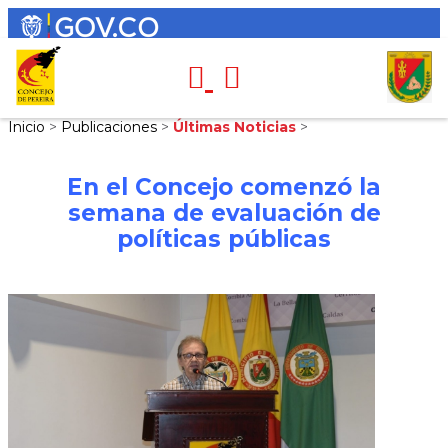
Inicio
>
Publicaciones
>
Últimas Noticias
>
En el Concejo comenzó la
semana de evaluación de
políticas públicas