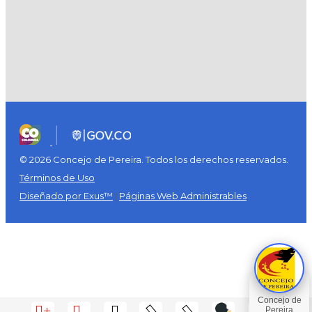
© 2026 Concejo de Pereira. Todos los derechos reservados.
Términos de Uso
Diseñado por Exus™
|
Páginas Web Administrables
+
-