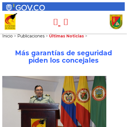
Inicio
>
Publicaciones
>
Últimas Noticias
>
Más garantías de seguridad
piden los concejales