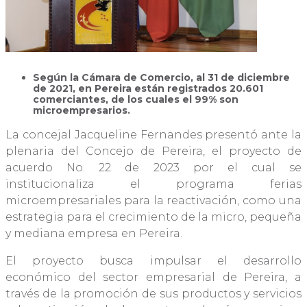
Según la Cámara de Comercio, al 31 de diciembre
de 2021, en Pereira están registrados 20.601
comerciantes, de los cuales el 99% son
microempresarios.
La concejal Jacqueline Fernandes presentó ante la
plenaria del Concejo de Pereira, el proyecto de
acuerdo No. 22 de 2023 por el cual se
institucionaliza el programa ferias
microempresariales para la reactivación, como una
estrategia para el crecimiento de la micro, pequeña
y mediana empresa en Pereira.
El proyecto busca impulsar el desarrollo
económico del sector empresarial de Pereira, a
través de la promoción de sus productos y servicios