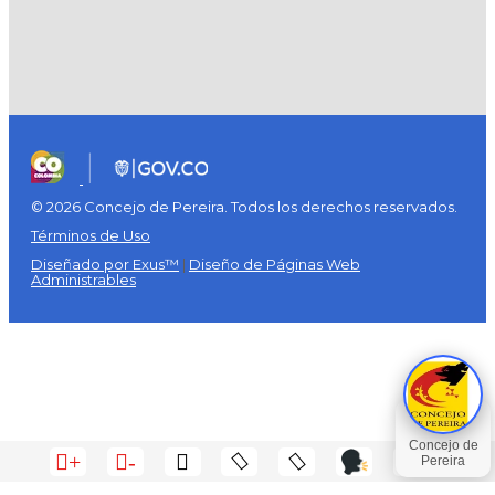
© 2026 Concejo de Pereira. Todos los derechos reservados.
Términos de Uso
Diseñado por Exus™
|
Diseño de Páginas Web
Administrables
+
-