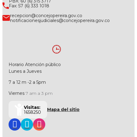
PBX: 60 (6) 315 3717
Fax: 57 (6) 333 1018
recepcion@concejopereira.gov.co
notificacionesjudiciales@concejopereira.gov.co
Horario Atención público
Lunes a Jueves
7 a 12 m -2 a 5pm
Viernes
7 am a 3 pm
Visitas:
Mapa del sitio
1658250