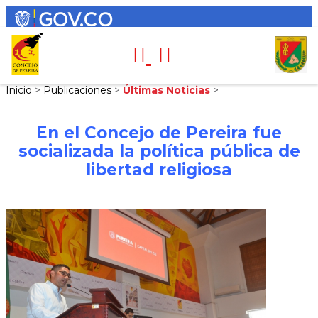
Inicio
>
Publicaciones
>
Últimas Noticias
>
En el Concejo de Pereira fue
socializada la política pública de
libertad religiosa