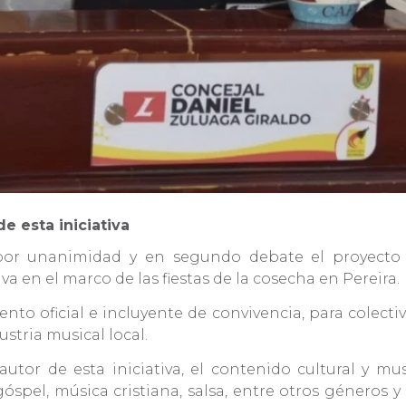
de esta iniciativa
por unanimidad y en segundo debate el proyecto d
iva en el marco de las fiestas de la cosecha en Pereira.
ento oficial e incluyente de convivencia, para colec
stria musical local.
utor de esta iniciativa, el contenido cultural y mus
góspel, música cristiana, salsa, entre otros géneros