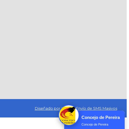
Diseñado por Exus™
|
Envío de SMS Masivos