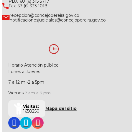
PBX: 60 (6) 315 3717
Fax: 57 (6) 333 1018
recepcion@concejopereira.gov.co
notificacionesjudiciales@concejopereira.gov.co
Horario Atención público
Lunes a Jueves
7 a 12 m -2 a 5pm
Viernes
7 am a 3 pm
Visitas:
Mapa del sitio
1658250