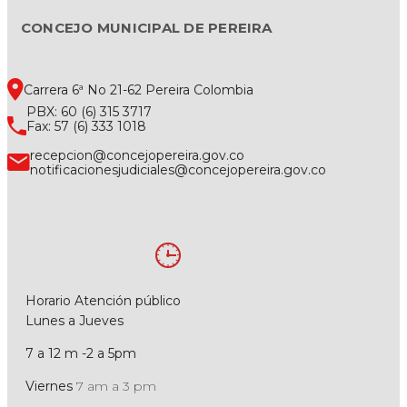
CONCEJO MUNICIPAL DE PEREIRA
Carrera 6ª No 21-62 Pereira Colombia
PBX: 60 (6) 315 3717
Fax: 57 (6) 333 1018
recepcion@concejopereira.gov.co
notificacionesjudiciales@concejopereira.gov.co
Horario Atención público
Lunes a Jueves
7 a 12 m -2 a 5pm
Viernes
7 am a 3 pm