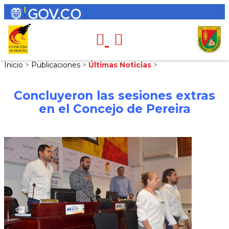
Inicio
>
Publicaciones
>
Últimas Noticias
>
Concluyeron las sesiones extras
en el Concejo de Pereira