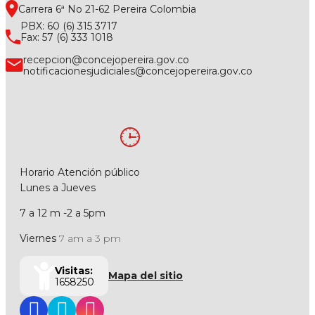
Carrera 6ª No 21-62 Pereira Colombia
PBX: 60 (6) 315 3717
Fax: 57 (6) 333 1018
recepcion@concejopereira.gov.co
notificacionesjudiciales@concejopereira.gov.co
Horario Atención público
Lunes a Jueves
7 a 12 m -2 a 5pm
Viernes
7 am a 3 pm
Visitas:
Mapa del sitio
1658250