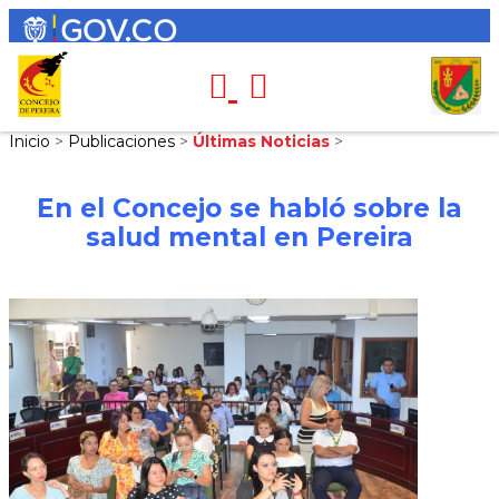
Inicio
>
Publicaciones
>
Últimas Noticias
>
En el Concejo se habló sobre la
salud mental en Pereira