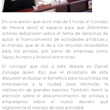
En una sesión que duró más de 5 horas, el Concejo
de Pereira abrió el espacio para que diferentes
actores debatieran sobre el tema de derechos de
autor, el licenciamiento de actividades artísticas y
el manejo que se le da a los recursos recaudados
para los artistas, por parte de empresas como
Sayco, Acinpro y Anaicol entre otras.
El concejal que citó a este debate es Daniel
Zuluaga quien dijo que el propósito de esta
discusión es buscar el beneficio para los artistas, los
empresarios y la ciudad, para estimular la
realización de grandes eventos. También llamó la
atención sobre el desconocimiento de artistas y
empresarios sobre el nuevo decreto que
reglamenta el manejo de esta actividad.