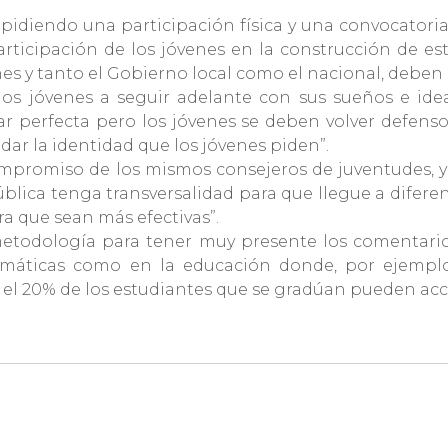
n pidiendo una participación física y una convocatori
cipación de los jóvenes en la construcción de esta po
es y tanto el Gobierno local como el nacional, deben
los jóvenes a seguir adelante con sus sueños e ide
ar perfecta pero los jóvenes se deben volver defenso
 dar la identidad que los jóvenes piden”.
mpromiso de los mismos consejeros de juventudes, ya 
pública tenga transversalidad para que llegue a diferen
ra que sean más efectivas”.
 metodología para tener muy presente los comentarios
emáticas como en la educación donde, por ejemplo,
o el 20% de los estudiantes que se gradúan pueden acc