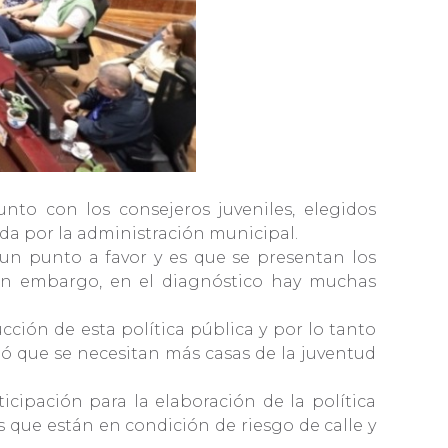
unto con los consejeros juveniles, elegidos
tada por la administración municipal.
 un punto a favor y es que se presentan los
Sin embargo, en el diagnóstico hay muchas
cción de esta política pública y por lo tanto
egó que se necesitan más casas de la juventud
icipación para la elaboración de la política
s que están en condición de riesgo de calle y