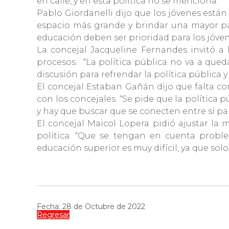
en calle, y en esta política no se menciona.
Pablo Giordanelli dijo que los jóvenes está
espacio más grande y brindar una mayor parti
educación deben ser prioridad para los jóven
La concejal Jacqueline Fernandes invitó a 
procesos. “La política pública no va a qued
discusión para refrendar la política pública y
El concejal Estaban Gañán dijo que falta co
con los concejales. “Se pide que la política 
y hay que buscar que se conecten entre sí pa
El concejal Maicol Lopera pidió ajustar la
política. “Que se tengan en cuenta probl
educación superior es muy difícil, ya que sol
Fecha: 28 de Octubre de 2022
Regresar