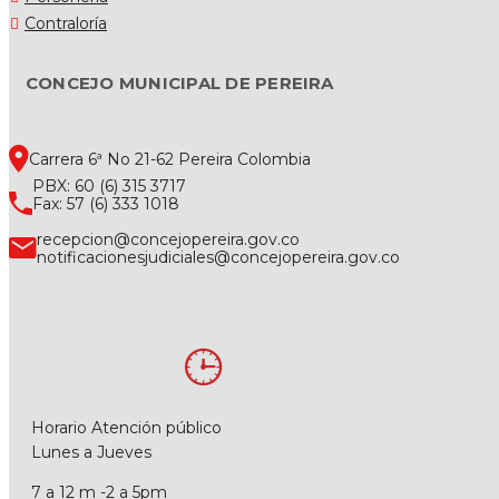
Contraloría
CONCEJO MUNICIPAL DE PEREIRA
Carrera 6ª No 21-62 Pereira Colombia
PBX: 60 (6) 315 3717
Fax: 57 (6) 333 1018
recepcion@concejopereira.gov.co
notificacionesjudiciales@concejopereira.gov.co
Horario Atención público
Lunes a Jueves
7 a 12 m -2 a 5pm