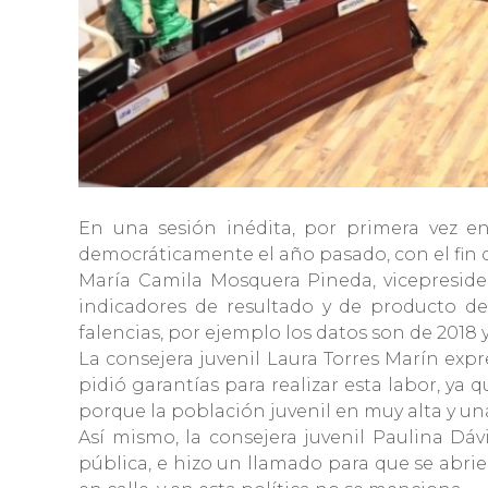
En una sesión inédita, por primera vez en 
democráticamente el año pasado, con el fin d
María Camila Mosquera Pineda, vicepresiden
indicadores de resultado y de producto d
falencias, por ejemplo los datos son de 2018 
La consejera juvenil Laura Torres Marín expr
pidió garantías para realizar esta labor, ya
porque la población juvenil en muy alta y una
Así mismo, la consejera juvenil Paulina Dáv
pública, e hizo un llamado para que se abrie