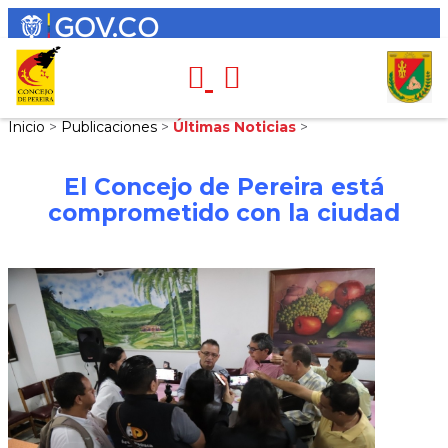
Inicio
>
Publicaciones
>
Últimas Noticias
>
El Concejo de Pereira está
comprometido con la ciudad