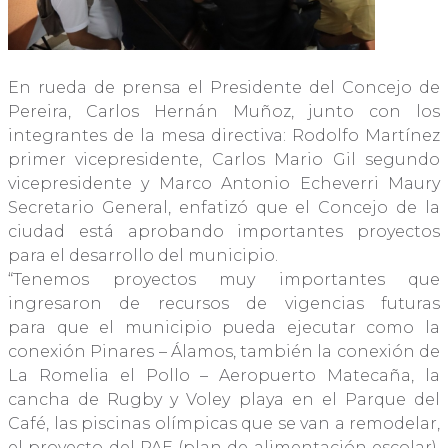
En rueda de prensa el Presidente del Concejo de
Pereira, Carlos Hernán Muñoz, junto con los
integrantes de la mesa directiva: Rodolfo Martínez
primer vicepresidente, Carlos Mario Gil segundo
vicepresidente y Marco Antonio Echeverri Maury
Secretario General, enfatizó que el Concejo de la
ciudad está aprobando importantes proyectos
para el desarrollo del municipio.
“Tenemos proyectos muy importantes que
ingresaron de recursos de vigencias futuras
para que el municipio pueda ejecutar como la
conexión Pinares – Álamos, también la conexión de
La Romelia el Pollo – Aeropuerto Matecaña, la
cancha de Rugby y Voley playa en el Parque del
Café, las piscinas olímpicas que se van a remodelar,
el proyecto del PAE (plan de alimentación escolar),