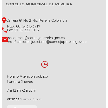
CONCEJO MUNICIPAL DE PEREIRA
Carrera 6ª No 21-62 Pereira Colombia
PBX: 60 (6) 315 3717
Fax: 57 (6) 333 1018
recepcion@concejopereira.gov.co
notificacionesjudiciales@concejopereira.gov.co
Horario Atención público
Lunes a Jueves
7 a 12 m -2 a 5pm
Viernes
7 am a 3 pm