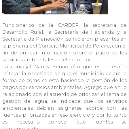
Funcionarios de la CARDER, la secretaria de
Desarrollo Rural, la Secretaría de Hacienda y la
Secretaria de Planeación, se hicieron presentes en
la plenaria del Concejo Municipal de Pereira, con el
fin de brindar información sobre el pago de los
servicios ambientales en el municipio.
La concejal Nancy Henao dijo que es necesario
reiterar la necesidad de que el municipio aclare la
forma de cómo se está haciendo la gestión de los
pagos por servicios ambientales. Agregó que en lo
relacionado con el acuerdo de priorizar el tema de
gestión del agua, se indicaba que los servicios
ambientales debían asignarse acorde con las
fuentes priorizadas en ese ejercicio y por lo tanto
es necesario conocer qué fuentes se
han priorizado.