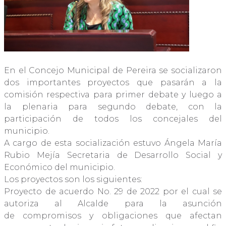
En el Concejo Municipal de Pereira se socializaron
dos importantes proyectos que pasarán a la
comisión respectiva para primer debate y luego a
la plenaria para segundo debate, con la
participación de todos los concejales del
municipio.
A cargo de esta socialización estuvo Ángela María
Rubio Mejía Secretaria de Desarrollo Social y
Económico del municipio.
Los proyectos son los siguientes:
Proyecto de acuerdo No. 29 de 2022 por el cual se
autoriza al Alcalde para la asunción
de compromisos y obligaciones que afectan