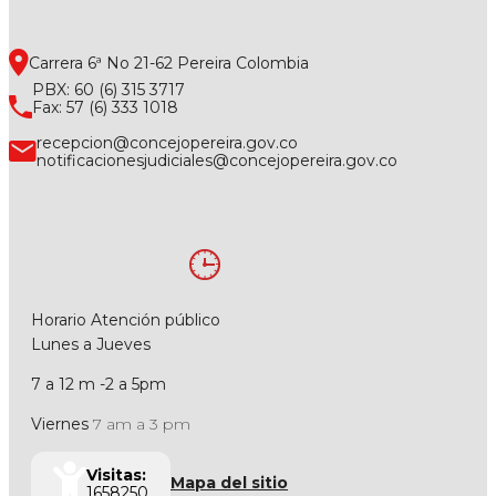
Carrera 6ª No 21-62 Pereira Colombia
PBX: 60 (6) 315 3717
Fax: 57 (6) 333 1018
recepcion@concejopereira.gov.co
notificacionesjudiciales@concejopereira.gov.co
Horario Atención público
Lunes a Jueves
7 a 12 m -2 a 5pm
Viernes
7 am a 3 pm
Visitas:
Mapa del sitio
1658250