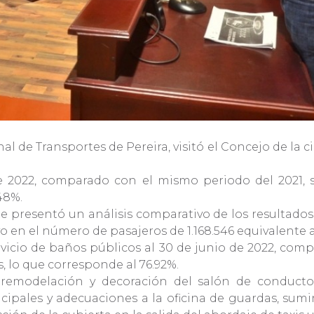
 de Transportes de Pereira, visitó el Concejo de la c
de 2022, comparado con el mismo periodo del 2021
48%.
e presentó un análisis comparativo de los resultados 
n el número de pasajeros de 1.168.546 equivalente al
ervicio de baños públicos al 30 de junio de 2022, com
 lo que corresponde al 76.92%.
remodelación y decoración del salón de conductor
pales y adecuaciones a la oficina de guardas, sumin