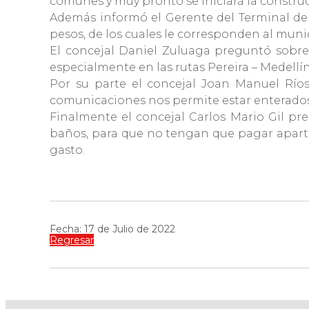
comunes y muy pronto se iniciará la construcc
Además informó el Gerente del Terminal de 
pesos, de los cuales le corresponden al muni
El concejal Daniel Zuluaga preguntó sobre 
especialmente en las rutas Pereira – Medellín
Por su parte el concejal Joan Manuel Ríos 
comunicaciones nos permite estar enterados 
Finalmente el concejal Carlos Mario Gil pre
baños, para que no tengan que pagar aparte
gasto.
Fecha: 17 de Julio de 2022
Regresar