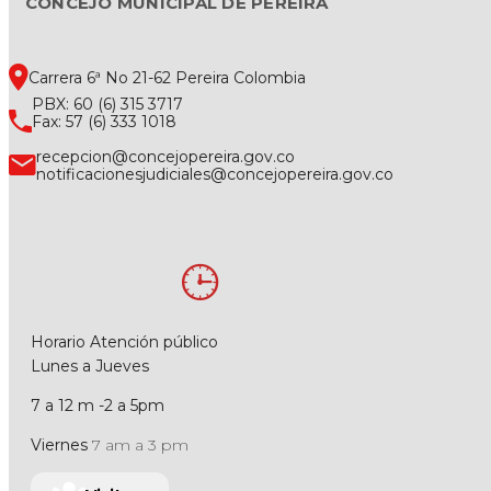
CONCEJO MUNICIPAL DE PEREIRA
Carrera 6ª No 21-62 Pereira Colombia
PBX: 60 (6) 315 3717
Fax: 57 (6) 333 1018
recepcion@concejopereira.gov.co
notificacionesjudiciales@concejopereira.gov.co
Horario Atención público
Lunes a Jueves
7 a 12 m -2 a 5pm
Viernes
7 am a 3 pm