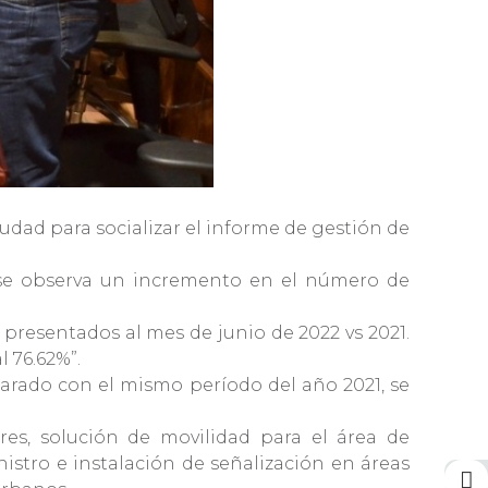
iudad para socializar el informe de gestión de
, se observa un incremento en el número de
presentados al mes de junio de 2022 vs 2021.
 76.62%”.
parado con el mismo período del año 2021, se
es, solución de movilidad para el área de
istro e instalación de señalización en áreas