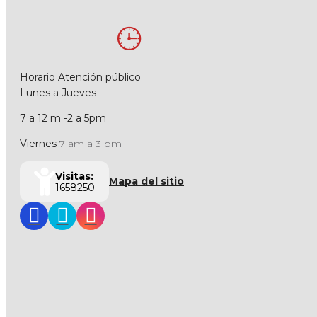
Horario Atención público
Lunes a Jueves
7 a 12 m -2 a 5pm
Viernes
7 am a 3 pm
Visitas:
Mapa del sitio
1658250