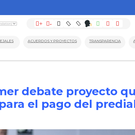
+
-
EJALES
ACUERDOS Y PROYECTOS
TRANSPARENCIA
er debate proyecto qu
para el pago del predia