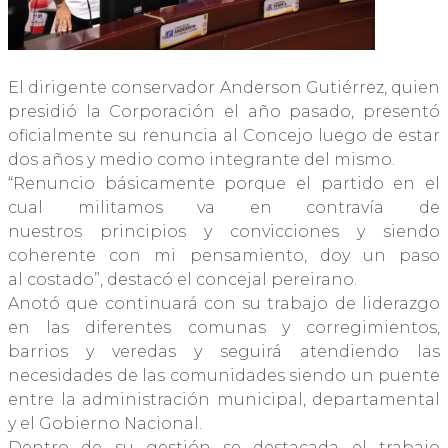
El dirigente conservador Anderson Gutiérrez, quien
presidió la Corporación el año pasado, presentó
oficialmente su renuncia al Concejo luego de estar
dos años y medio como integrante del mismo.
“Renuncio básicamente porque el partido en el
cual militamos va en contravía de
nuestros principios y convicciones y siendo
coherente con mi pensamiento, doy un paso
al costado”, destacó el concejal pereirano.
Anotó que continuará con su trabajo de liderazgo
en las diferentes comunas y corregimientos,
barrios y veredas y seguirá atendiendo las
necesidades de las comunidades siendo un puente
entre la administración municipal, departamental
y el Gobierno Nacional.
Dentro de su gestión se destacada el trabajo