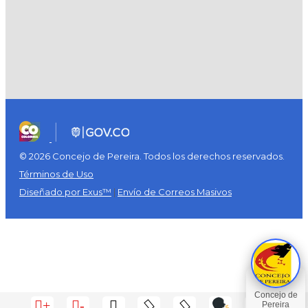
© 2026 Concejo de Pereira. Todos los derechos reservados.
Términos de Uso
Diseñado por Exus™
|
Envío de Correos Masivos
+
-