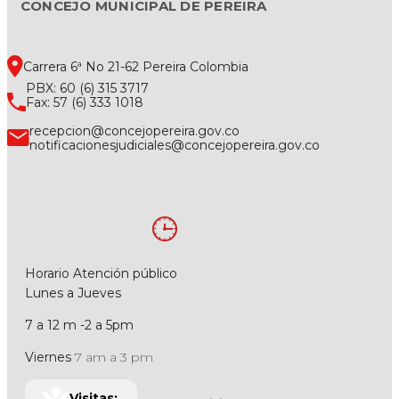
CONCEJO MUNICIPAL DE PEREIRA
Carrera 6ª No 21-62 Pereira Colombia
PBX: 60 (6) 315 3717
Fax: 57 (6) 333 1018
recepcion@concejopereira.gov.co
notificacionesjudiciales@concejopereira.gov.co
Horario Atención público
Lunes a Jueves
7 a 12 m -2 a 5pm
Viernes
7 am a 3 pm
Visitas: