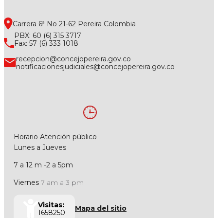
Carrera 6ª No 21-62 Pereira Colombia
PBX: 60 (6) 315 3717
Fax: 57 (6) 333 1018
recepcion@concejopereira.gov.co
notificacionesjudiciales@concejopereira.gov.co
Horario Atención público
Lunes a Jueves
7 a 12 m -2 a 5pm
Viernes
7 am a 3 pm
Visitas:
Mapa del sitio
1658250