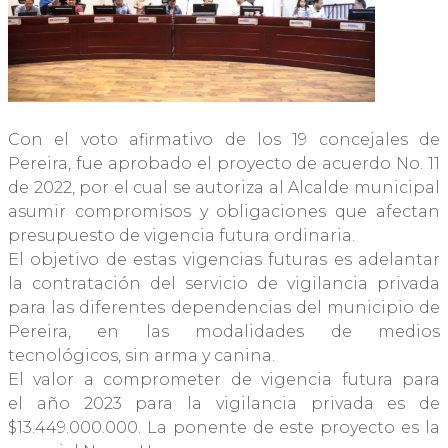
Con el voto afirmativo de los 19 concejales de
Pereira, fue aprobado el proyecto de acuerdo No. 11
de 2022, por el cual se autoriza al Alcalde municipal
asumir compromisos y obligaciones que afectan
presupuesto de vigencia futura ordinaria.
El objetivo de estas vigencias futuras es adelantar
la contratación del servicio de vigilancia privada
para las diferentes dependencias del municipio de
Pereira, en las modalidades de medios
tecnológicos, sin arma y canina.
El valor a comprometer de vigencia futura para
el año 2023 para la vigilancia privada es de
$13.449.000.000. La ponente de este proyecto es la