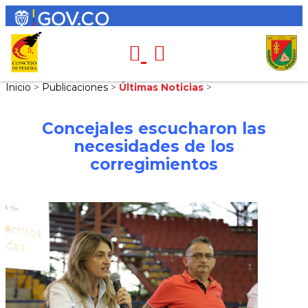
Inicio
>
Publicaciones
>
Últimas Noticias
>
Concejales escucharon las
necesidades de los
corregimientos