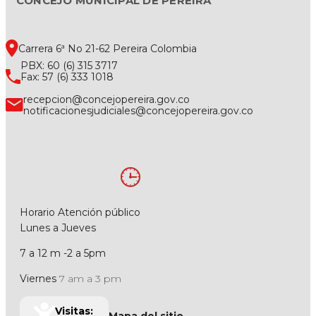
CONCEJO MUNICIPAL DE PEREIRA
Carrera 6ª No 21-62 Pereira Colombia
PBX: 60 (6) 315 3717
Fax: 57 (6) 333 1018
recepcion@concejopereira.gov.co
notificacionesjudiciales@concejopereira.gov.co
Horario Atención público
Lunes a Jueves
7 a 12 m -2 a 5pm
Viernes
7 am a 3 pm
Visitas: