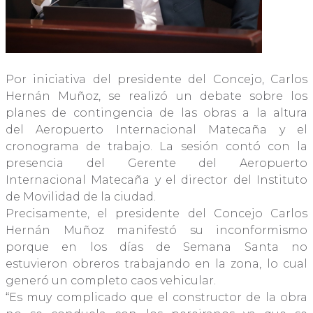
Por iniciativa del presidente del Concejo, Carlos
Hernán Muñoz, se realizó un debate sobre los
planes de contingencia de las obras a la altura
del Aeropuerto Internacional Matecaña y el
cronograma de trabajo. La sesión contó con la
presencia del Gerente del Aeropuerto
Internacional Matecaña y el director del Instituto
de Movilidad de la ciudad.
Precisamente, el presidente del Concejo Carlos
Hernán Muñoz manifestó su inconformismo
porque en los días de Semana Santa no
estuvieron obreros trabajando en la zona, lo cual
generó un completo caos vehicular.
“Es muy complicado que el constructor de la obra