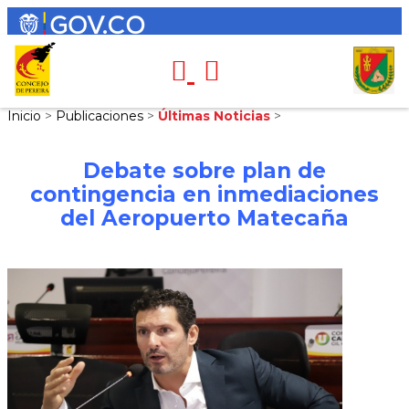
Inicio
>
Publicaciones
>
Últimas Noticias
>
Debate sobre plan de
contingencia en inmediaciones
del Aeropuerto Matecaña