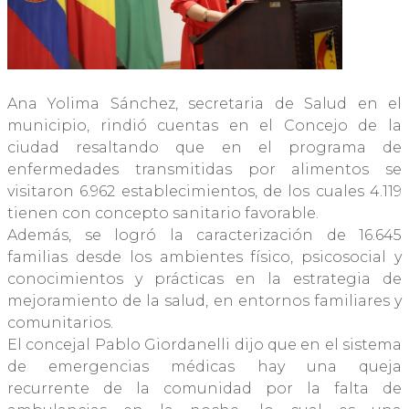
Ana Yolima Sánchez, secretaria de Salud en el
municipio, rindió cuentas en el Concejo de la
ciudad resaltando que en el programa de
enfermedades transmitidas por alimentos se
visitaron 6.962 establecimientos, de los cuales 4.119
tienen con concepto sanitario favorable.
Además, se logró la caracterización de 16.645
familias desde los ambientes físico, psicosocial y
conocimientos y prácticas en la estrategia de
mejoramiento de la salud, en entornos familiares y
comunitarios.
El concejal Pablo Giordanelli dijo que en el sistema
de emergencias médicas hay una queja
recurrente de la comunidad por la falta de