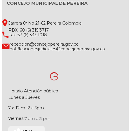
CONCEJO MUNICIPAL DE PEREIRA
Carrera 6ª No 21-62 Pereira Colombia
PBX: 60 (6) 315 3717
Fax: 57 (6) 333 1018
recepcion@concejopereira.gov.co
notificacionesjudiciales@concejopereira.gov.co
Horario Atención público
Lunes a Jueves
7 a 12 m -2 a 5pm
Viernes
7 am a 3 pm