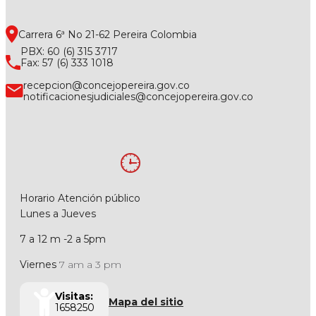
Carrera 6ª No 21-62 Pereira Colombia
PBX: 60 (6) 315 3717
Fax: 57 (6) 333 1018
recepcion@concejopereira.gov.co
notificacionesjudiciales@concejopereira.gov.co
Horario Atención público
Lunes a Jueves
7 a 12 m -2 a 5pm
Viernes
7 am a 3 pm
Visitas:
Mapa del sitio
1658250